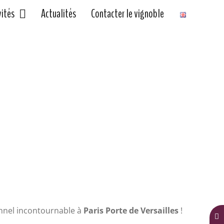
vités
Actualités
Contacter le vignoble
credi 12 février 2020
nnel incontournable à
Paris Porte de Versailles
!