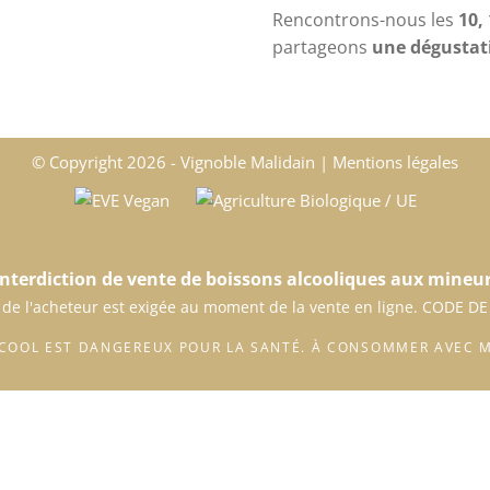
Rencontrons-nous les
10,
partageons
une dégustat
© Copyright
2026 - Vignoble Malidain |
Mentions légales
Interdiction de vente de boissons alcooliques aux mineur
 de l'acheteur est exigée au moment de la vente en ligne. CODE DE
LCOOL EST DANGEREUX POUR LA SANTÉ. À CONSOMMER AVEC 