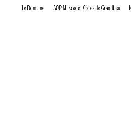
Skip
Le Domaine
AOP Muscadet Côtes de Grandlieu
N
to
content
Salon Wine Paris les