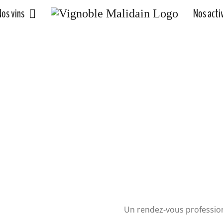
os vins
Nos acti
 lundi 10, mardi 11 et mer
Un rendez-vous professio