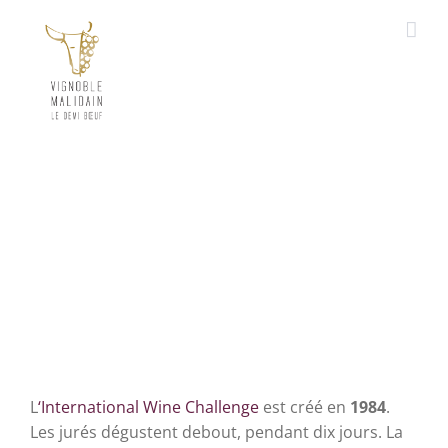
Skip
to
content
International Wine Challenge
L
‘International Wine Challenge
est créé en
1984
.
Les jurés dégustent debout, pendant dix jours. La