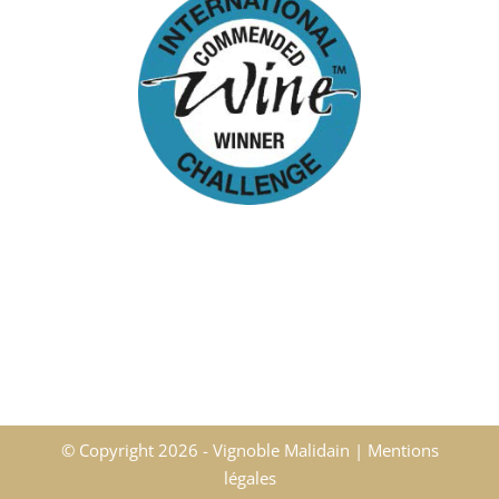
2015
« Le Demi-Boeuf »
2014
Muscadet Côtes de Grandlieu sur lie
© Copyright
2026 - Vignoble Malidain |
Mentions
légales