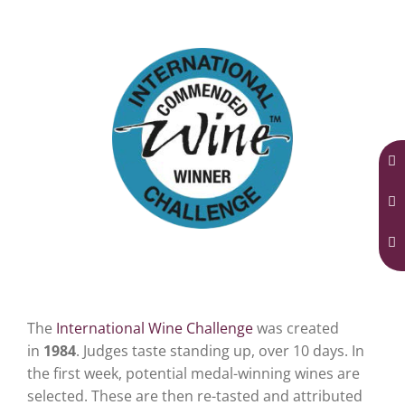
Médaille d’Honneur
2015
« Le Demi-Boeuf »
2014
Muscadet Côtes de Grandlieu sur lie
The
International Wine Challenge
was created
in
1984
. Judges taste standing up, over 10 days. In
the first week, potential medal-winning wines are
selected. These are then re-tasted and attributed